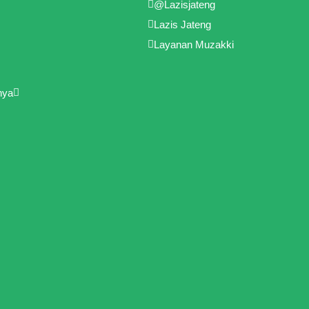
@Lazisjateng
Lazis Jateng
Layanan Muzakki
nya