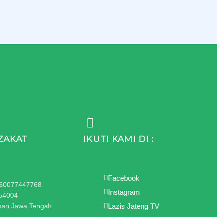
ZAKAT
IKUTI KAMI DI :
Facebook
1360077447768
Instagram
954004
hsan Jawa Tengah
Lazis Jateng TV