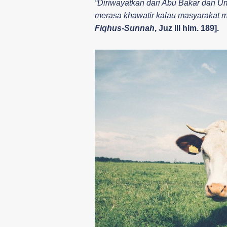
“Diriwayatkan dari Abu Bakar dan 
merasa khawatir kalau masyarakat 
Fiqhus-Sunnah
, Juz III hlm. 189].