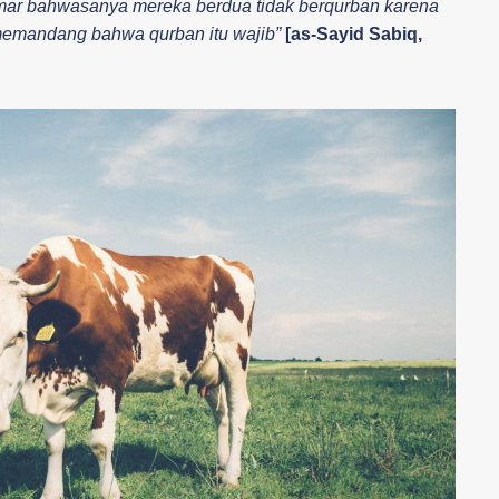
Umar bahwasanya mereka berdua tidak berqurban karena
memandang bahwa qurban itu wajib”
[as-Sayid Sabiq,