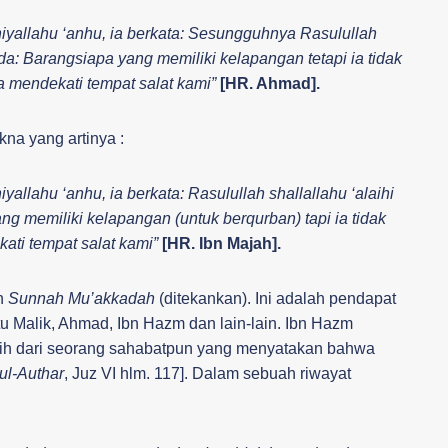
hiyallahu ‘anhu, ia berkata: Sesungguhnya Rasulullah
da: Barangsiapa yang memiliki kelapangan tetapi ia tidak
a mendekati tempat salat kami”
[HR. Ahmad].
kna yang artinya :
yallahu ‘anhu, ia berkata: Rasulullah shallallahu ‘alaihi
g memiliki kelapangan (untuk berqurban) tapi ia tidak
ati tempat salat kami”
[HR. Ibn Majah].
n
Sunnah Mu’akkadah
(ditekankan). Ini adalah pendapat
tu Malik, Ahmad, Ibn Hazm dan lain-lain. Ibn Hazm
ahih dari seorang sahabatpun yang menyatakan bahwa
ul-Authar
, Juz VI hlm. 117]. Dalam sebuah riwayat