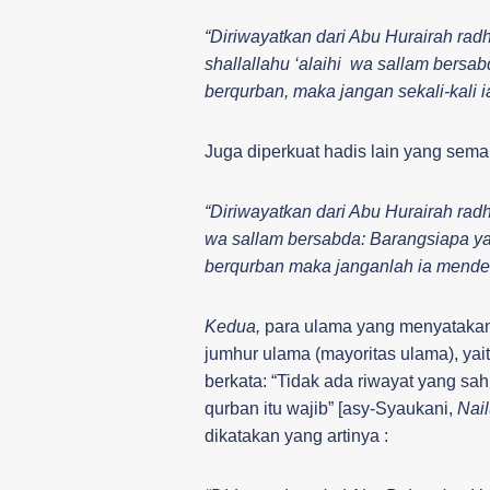
“Diriwayatkan dari Abu Hurairah rad
shallallahu ‘alaihi wa sallam bersab
berqurban, maka jangan sekali-kali i
Juga diperkuat hadis lain yang sema
“Diriwayatkan dari Abu Hurairah radhi
wa sallam bersabda: Barangsiapa yan
berqurban maka janganlah ia mendek
Kedua,
para ulama yang menyataka
jumhur ulama (mayoritas ulama), yai
berkata: “Tidak ada riwayat yang s
qurban itu wajib” [asy-Syaukani,
Nail
dikatakan yang artinya :