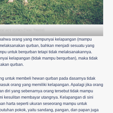
trasi sapi qurban (Foto: Pexels)
 bahwa orang yang mempunyai kelapangan (mampu
 melaksanakan qurban, bahkan menjadi sesuatu yang
mpu untuk berqurban tetapi tidak melaksanakannya.
nyai kelapangan (tidak mampu berqurban), maka tidak
nakan qurban.
ang untuk membeli hewan qurban pada dasarnya tidak
rmasuk orang yang memiliki kelapangan. Apalagi jika orang
n diri yang sebenarnya orang tersebut tidak mampu
i kesulitan membayar utangnya. Kelapangan di sini
an harta seperti ukuran seseorang mampu untuk
butuhan pokok, yaitu sandang, pangan, dan papan juga