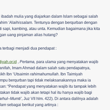
ibadah mulia yang diajarkan dalam Islam sebagai salah
rahim
‘Alaihissalam.
Tentunya dengan berqurban dengan
 sapi, kambing, atau unta. Kemudian bagaimana jika kita
gan uang pinjaman alias hutang?
 terbagi menjadi dua pendapat :
yah.or.id
,
Pertama,
para ulama yang menyatakan wajib
anifah, Imam Ahmad dalam salah satu pendapatnya,
ikh Ibn ‘Utsaimin
rahimahumullah
. Ibn Taimiyah
pu berqurban tapi tidak melaksanakannya maka ia
kan: “Pendapat yang menyatakan wajib itu tampak lebih
kan tidak wajib akan tetapi hal itu hanya wajib bagi
arhul–Mumti’
, Juz VII hlm. 422). Di antara dalilnya adalah
llam
sebagai berikut yang artinya :