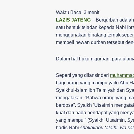
Waktu Baca:
3
menit
LAZIS JATENG
– Berqurban adalah 
satu bentuk teladan kepada Nabi Ib
menggunakan binatang ternak seperti
membeli hewan qurban tersebut den
Dalam hal hukum qurban, para ulama
Seperti yang dilansir dari
muhammadi
bagi orang yang mampu yaitu Abu H
Syaikhul-Islam Ibn Taimiyah dan Sya
mengatakan: “Bahwa orang yang mam
berdosa”. Syaikh ‘Utsaimin mengata
kuat dari pada pendapat yang menyata
yang mampu.” (Syaikh ‘Utsaimin,
Sy
hadis Nabi
shallallahu ‘alaihi wa sa