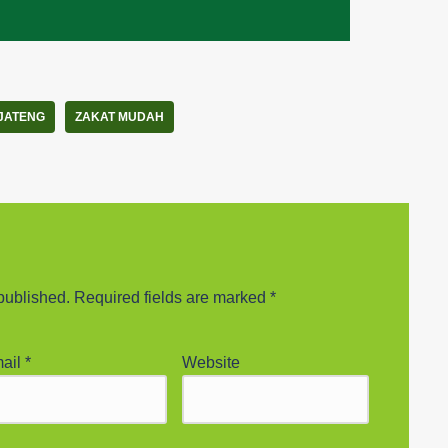
JATENG
ZAKAT MUDAH
published.
Required fields are marked
*
ail
*
Website