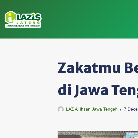
Skip
to
content
Zakatmu B
di Jawa Te
LAZ Al Ihsan Jawa Tengah
7 Dece