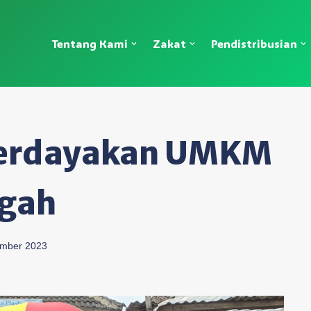
Tentang Kami
Zakat
Pendistribusian
erdayakan UMKM
ngah
mber 2023