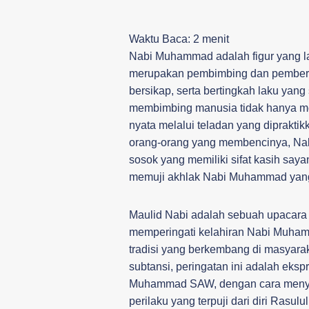
Waktu Baca:
2
menit
Nabi Muhammad adalah figur yang lay
merupakan pembimbing dan pemberi
bersikap, serta bertingkah laku ya
membimbing manusia tidak hanya mel
nyata melalui teladan yang diprakt
orang-orang yang membencinya, Na
sosok yang memiliki sifat kasih saya
memuji akhlak Nabi Muhammad yan
Maulid Nabi adalah sebuah upacara
memperingati kelahiran Nabi Muha
tradisi yang berkembang di masyara
subtansi, peringatan ini adalah ek
Muhammad SAW, dengan cara menya
perilaku yang terpuji dari diri Rasu