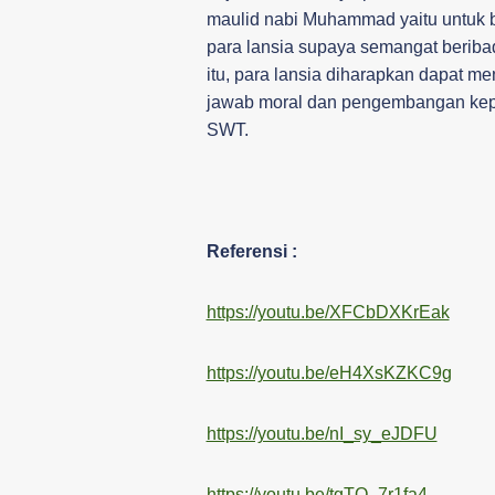
maulid nabi Muhammad yaitu untuk 
para lansia supaya semangat beriba
itu, para lansia diharapkan dapat
jawab moral dan pengembangan kepr
SWT.
Referensi :
https://youtu.be/XFCbDXKrEak
https://youtu.be/eH4XsKZKC9g
https://youtu.be/nI_sy_eJDFU
https://youtu.be/tgTO_7r1fa4