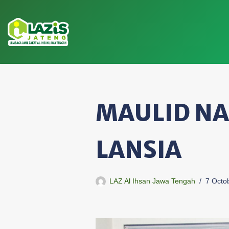
Skip
to
content
MAULID NA
LANSIA
LAZ Al Ihsan Jawa Tengah
7 Octo