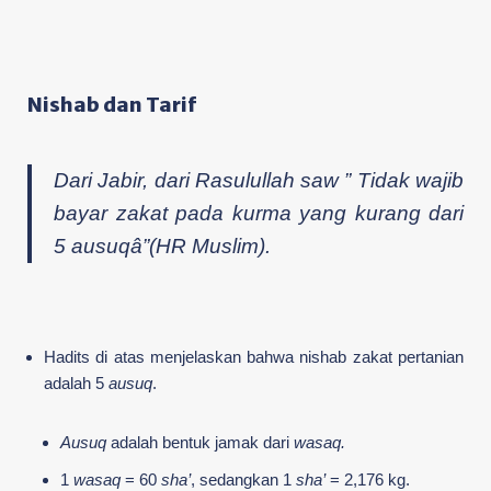
Nishab dan Tarif
Dari Jabir, dari Rasulullah saw ” Tidak wajib
bayar zakat pada kurma yang kurang dari
5 ausuqâ”(HR Muslim).
Hadits di atas menjelaskan bahwa nishab zakat pertanian
adalah 5
ausuq
.
Ausuq
adalah bentuk jamak dari
wasaq.
1
wasaq
= 60
sha’
, sedangkan 1
sha’
= 2,176 kg.