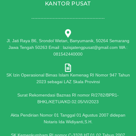
KANTOR PUSAT
Jl. Jati Raya B6, Srondol Wetan, Banyumanik, 50264 Semarang
Jawa Tengah 50263 Email : lazisjatengpusat@gmail.com WA :
081542440000
SK Izin Operasional Bimas Islam Kemenag RI Nomor 947 Tahun
2023 sebagai LAZ Skala Provinsi
Surat Rekomendasi Baznas RI nomor R/2782/BPR1-
BHKL/KETUA/KD.02.05/VI/2023
Akta Pendirian Nomor 01 Tanggal 01 Agustus 2007 didepan
Notaris Ida Widiyanti,S.H.
SK Kemenkumham RI nomor C-3328 HT.01.02 Tahun 2007