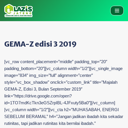
Skip
to
content
GEMA-Z edisi 3 2019
[vc_row content_placement=”middle” padding_top=”20″
padding_bottom=”20″][vc_column width=”1/2″][vc_single_image
image=”834″ img_size=”full” alignment=”center”
style=”vc_box_shadow” onclick=”custom_link” title=”Majalah
GEMA-Z, Edisi 3, Bulan September 2019″
link=”https://drive.google.com/open?
id=1TO7mdKcTkn3eGSZrpIBL-4JFxuty5Ba0″][/vc_column]
[vc_column width=”1/2″][vc_cta h2=”MUHASABAH, ENERGI
SEBELUM BERAMAL” h4=”Jangan jadikan ibadah kita sekadar
rutinitas, tapi jadikan rutinitas kita bernilai ibadah.”