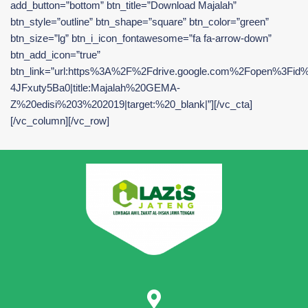
add_button=”bottom” btn_title=”Download Majalah”
btn_style=”outline” btn_shape=”square” btn_color=”green”
btn_size=”lg” btn_i_icon_fontawesome=”fa fa-arrow-down”
btn_add_icon=”true”
btn_link=”url:https%3A%2F%2Fdrive.google.com%2Fopen%3F
4JFxuty5Ba0|title:Majalah%20GEMA-
Z%20edisi%203%202019|target:%20_blank|”][/vc_cta]
[/vc_column][/vc_row]