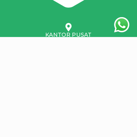
KANTOR PUSAT
Jl. Jati Raya B6, Srondol Wetan, Banyumanik, 50264 Semarang
Jawa Tengah 50263 Email : lazisjatengpusat@gmail.com WA :
081542440000
SK Izin Operasional Bimas Islam Kemenag RI Nomor 947 Tahun
2023 sebagai LAZ Skala Provinsi
Surat Rekomendasi Baznas RI nomor R/2782/BPR1-
BHKL/KETUA/KD.02.05/VI/2023