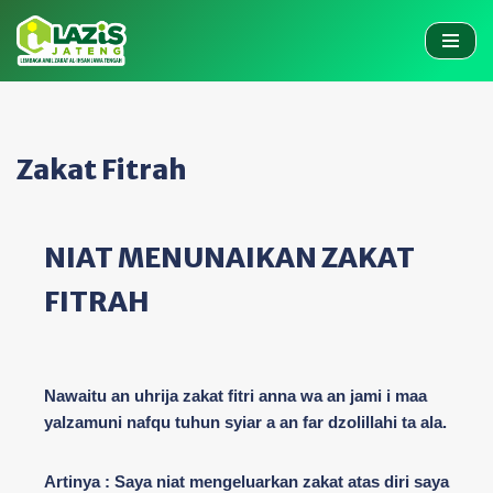
Skip
to
content
Zakat Fitrah
NIAT MENUNAIKAN ZAKAT
FITRAH
Nawaitu an uhrija zakat fitri anna wa an jami i maa
yalzamuni nafqu tuhun syiar a an far dzolillahi ta ala.
Artinya : Saya niat mengeluarkan zakat atas diri saya