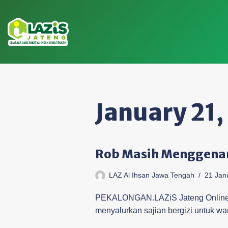
Skip
to
content
January 21,
Rob Masih Menggenang
LAZ Al Ihsan Jawa Tengah
21 Jan
PEKALONGAN.LAZiS Jateng Online—A
menyalurkan sajian bergizi untuk w