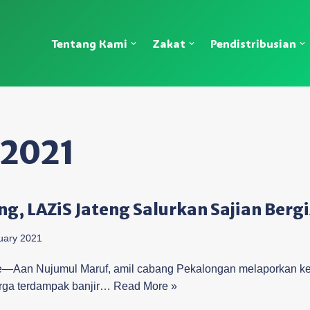
Tentang Kami
Zakat
Pendistribusian
 2021
, LAZiS Jateng Salurkan Sajian Bergi
uary 2021
an Nujumul Maruf, amil cabang Pekalongan melaporkan kep
arga terdampak banjir…
Read More »