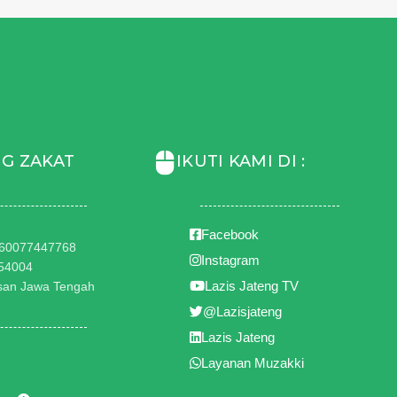
G ZAKAT
IKUTI KAMI DI :
Facebook
1360077447768
Instagram
954004
Lazis Jateng TV
hsan Jawa Tengah
@Lazisjateng
Lazis Jateng
Layanan Muzakki