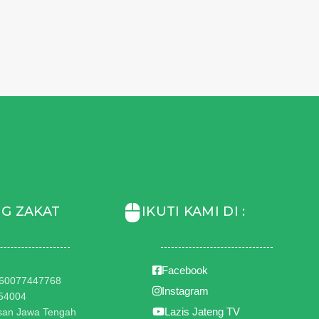
G ZAKAT
IKUTI KAMI DI :
Facebook
1360077447768
Instagram
954004
Lazis Jateng TV
hsan Jawa Tengah