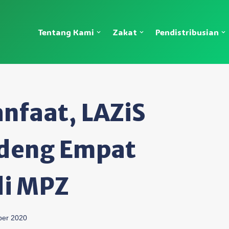
Tentang Kami
Zakat
Pendistribusian
nfaat, LAZiS
ndeng Empat
di MPZ
ber 2020