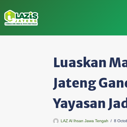
Skip
to
content
Luaskan Ma
Jateng Ga
Yayasan Ja
LAZ Al Ihsan Jawa Tengah
8 Octo