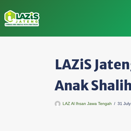
Skip
to
content
LAZiS Jaten
Anak Shali
LAZ Al Ihsan Jawa Tengah
31 Jul