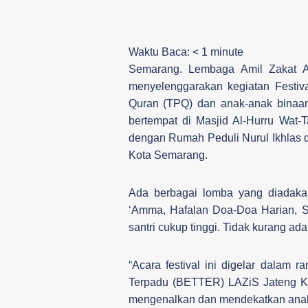
Waktu Baca:
< 1
minute
Semarang. Lembaga Amil Zakat A
menyelenggarakan kegiatan Festiv
Quran (TPQ) dan anak-anak binaa
bertempat di Masjid Al-Hurru Wat-
dengan Rumah Peduli Nurul Ikhlas 
Kota Semarang.
Ada berbagai lomba yang diadakan
‘Amma, Hafalan Doa-Doa Harian, Sh
santri cukup tinggi. Tidak kurang ad
“Acara festival ini digelar dalam
Terpadu (BETTER) LAZiS Jateng Kot
mengenalkan dan mendekatkan anak-