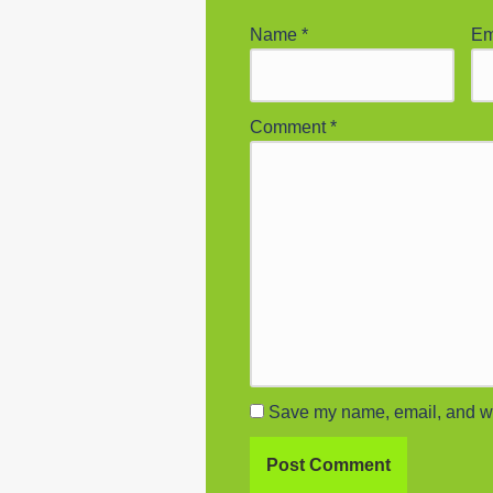
Name
*
Em
Comment
*
Save my name, email, and web