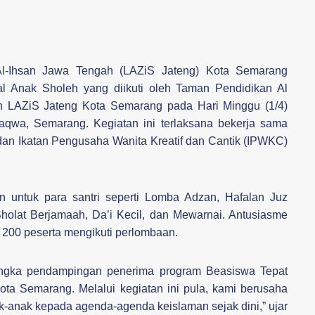
l-Ihsan Jawa Tengah (LAZiS Jateng) Kota Semarang
al Anak Sholeh yang diikuti oleh Taman Pendidikan Al
n LAZiS Jateng Kota Semarang pada Hari Minggu (1/4)
Taqwa, Semarang. Kegiatan ini terlaksana bekerja sama
dan Ikatan Pengusaha Wanita Kreatif dan Cantik (IPWKC)
 untuk para santri seperti Lomba Adzan, Hafalan Juz
olat Berjamaah, Da’i Kecil, dan Mewarnai. Antusiasme
a 200 peserta mengikuti perlombaan.
 rangka pendampingan penerima program Beasiswa Tepat
a Semarang. Melalui kegiatan ini pula, kami berusaha
anak kepada agenda-agenda keislaman sejak dini,” ujar