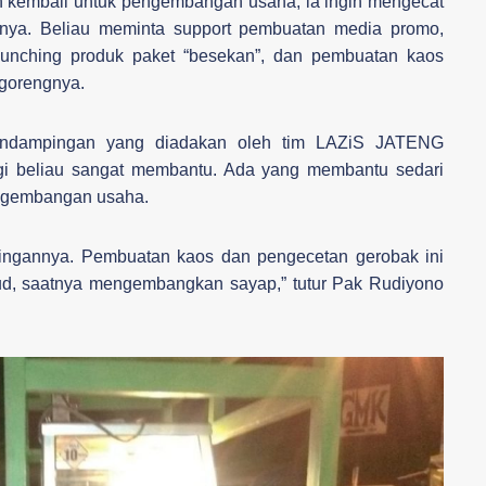
an kembali untuk pengembangan usaha, ia ingin mengecat
gnya. Beliau meminta support pembuatan media promo,
launching produk paket “besekan”, dan pembuatan kaos
 gorengnya.
endampingan yang diadakan oleh tim LAZiS JATENG
gi beliau sangat membantu. Ada yang membantu sedari
engembangan usaha.
ingannya. Pembuatan kaos dan pengecetan gerobak ini
ujud, saatnya mengembangkan sayap,” tutur Pak Rudiyono