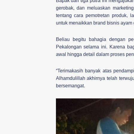
Bapak dari tiga putra ini mengajuk
gerobak, dan meluaskan marketin
tentang cara pemotretan produk, 
untuk menaikkan brand bisnis ayam
Beliau begitu bahagia dengan p
Pekalongan selama ini. Karena ba
awal hingga detail dalam proses p
“Terimakasih banyak atas pendamp
Alhamdulillah akhirnya telah terw
bersemangat.