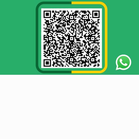
LAZIS JATENG tidak menerima segala bentuk donasi yang
bersumber dari tindak kejahatan seperti tindak pidana
korupsi, pencucian uang, penggelapan, penipuan, dls.
© 2026 Lazis Jateng | Lembaga Zakat’e Wong Jawa Tengah