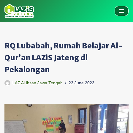
Skip
to
content
RQ Lubabah, Rumah Belajar Al-
Qur’an LAZiS Jateng di
Pekalongan
LAZ Al Ihsan Jawa Tengah
23 June 2023