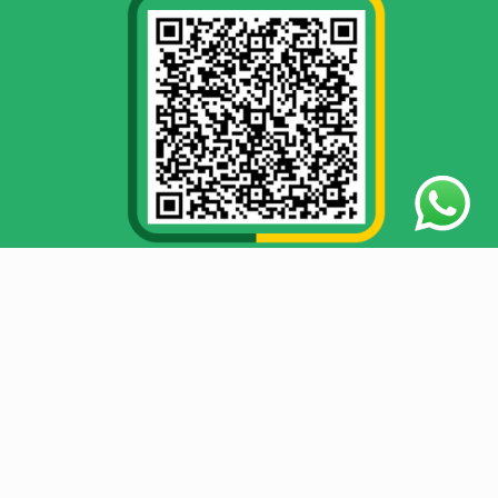
LAZIS JATENG tidak menerima segala bentuk donasi yang
bersumber dari tindak kejahatan seperti tindak pidana
korupsi, pencucian uang, penggelapan, penipuan, dls.
© 2026 Lazis Jateng | Lembaga Zakat’e Wong Jawa Tengah