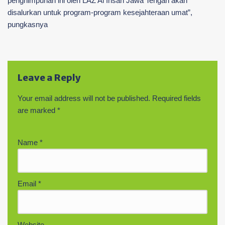
penghimpunan ini oleh LAZ Al Ihsan Jawa Tengah akan
disalurkan untuk program-program kesejahteraan umat”,
pungkasnya
Leave a Reply
Your email address will not be published.
Required fields
are marked
*
Name
*
Email
*
Website