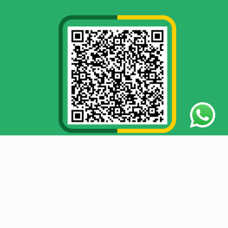
LAZIS JATENG tidak menerima segala bentuk donasi yang
bersumber dari tindak kejahatan seperti tindak pidana
korupsi, pencucian uang, penggelapan, penipuan, dls.