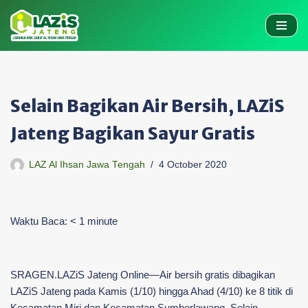
Skip
to
content
Selain Bagikan Air Bersih, LAZiS
Jateng Bagikan Sayur Gratis
LAZ Al Ihsan Jawa Tengah
4 October 2020
Waktu Baca:
< 1
minute
SRAGEN.LAZiS Jateng Online—Air bersih gratis dibagikan
LAZiS Jateng pada Kamis (1/10) hingga Ahad (4/10) ke 8 titik di
Kecamatan Miri dan Kecamatan Sumberlawang. Selain