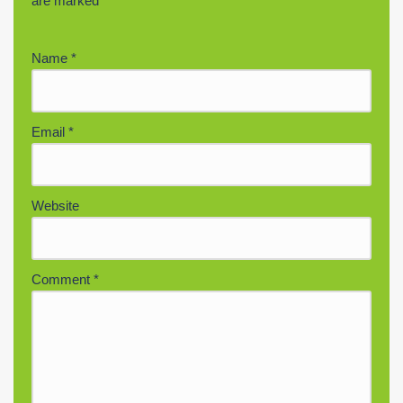
are marked
*
Name
*
Email
*
Website
Comment
*